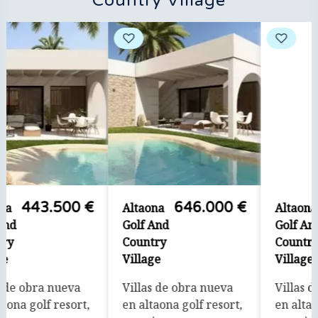
Country Village
513.500 €
744.000 €
Altaona
Altaona
Golf And
Golf And
Country
Country
Village
Village
Villas de obra nueva
Villas contemporáneas
en altaona golf resort,
de una sola planta en