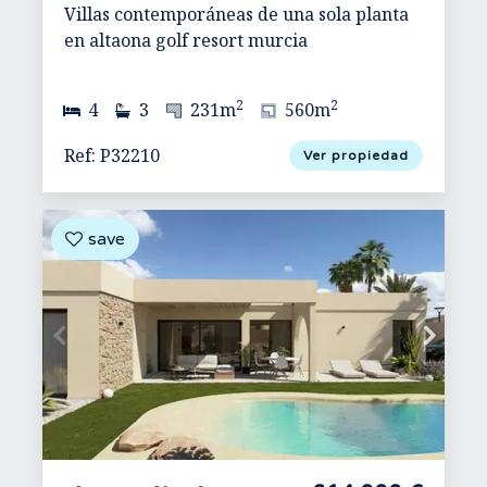
Villas contemporáneas de una sola planta
en altaona golf resort murcia
2
2
4
3
231m
560m
Ref: P32210
Ver propiedad