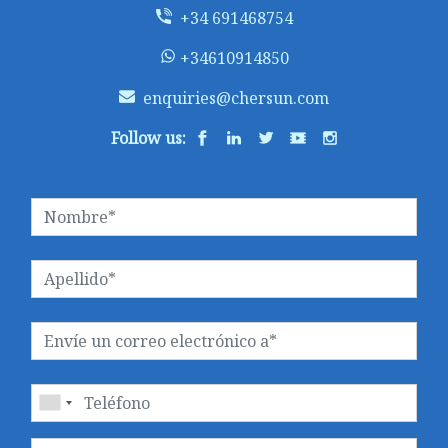
+34 691468754
+34610914850
enquiries@chersun.com
Follow us: