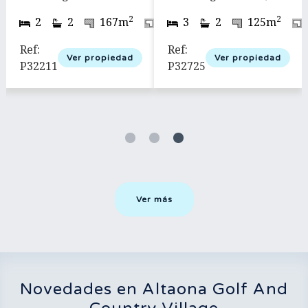
murcia
murcia, con piscina
2
2
2
2
560m
2
2
167m
550m
3
2
125m
privada y vistas a la
montaña
Ref:
Ref:
Ver propiedad
Ver propiedad
P32211
P32725
Ver más
Novedades en Altaona Golf And