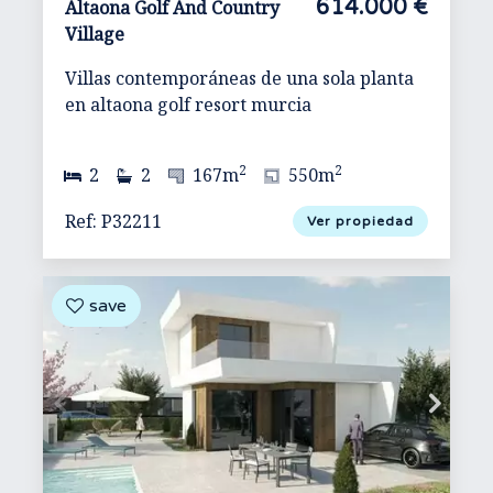
614.000 €
Altaona Golf And Country
Village
Villas contemporáneas de una sola planta
en altaona golf resort murcia
2
2
2
2
167m
550m
Ref: P32211
Ver propiedad