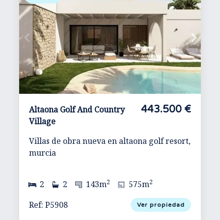
443.500 €
Altaona Golf And Country
Village
Villas de obra nueva en altaona golf resort,
murcia
2
2
2
2
143m
575m
Ref: P5908
Ver propiedad