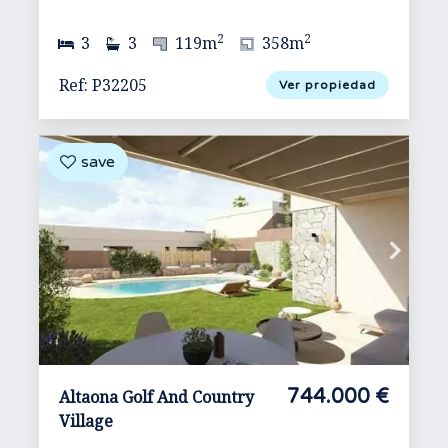
2
2
3
3
119m
358m
Ref: P32205
Ver propiedad
744.000 €
Altaona Golf And Country
Village