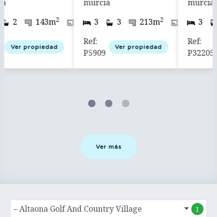
murcia
altaona golf resort
murcia
2
2
2
2
525m
3
3
119m
358m
4
3
231m
Ref:
Ref:
Ver propiedad
Ver propiedad
P32205
P32210
Ver más
– Altaona Golf And Country Village
1