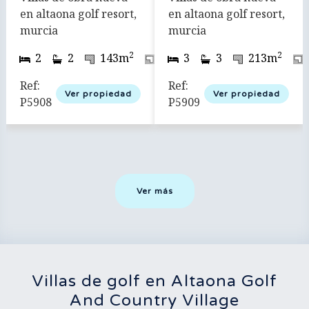
en altaona golf resort,
en altaona golf resort,
murcia
murcia
2
2
2
2
2
143m
575m
3
3
213m
Ref:
Ref:
Ver propiedad
Ver propiedad
P5908
P5909
Ver más
Villas de golf en Altaona Golf
And Country Village