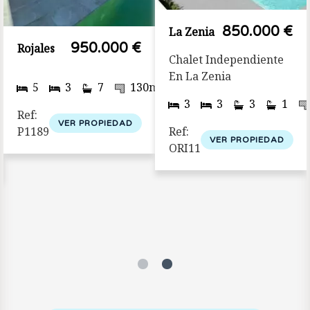
€
850.000 €
La Zenia
950.000 €
Rojales
Chalet Independiente
En La Zenia
2
2
5
3
7
130m
300m
3
3
3
1
2
2
m
1013m
Ref:
VER PROPIEDAD
P1189
Ref:
VER PROPIEDAD
ORI11