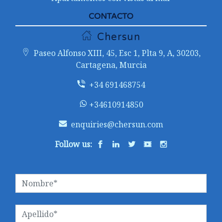
CONTACTO
Chersun
Paseo Alfonso XIII, 45, Esc 1, Plta 9, A, 30203,
Cartagena, Murcia
+34 691468754
+34610914850
enquiries@chersun.com
Follow us: