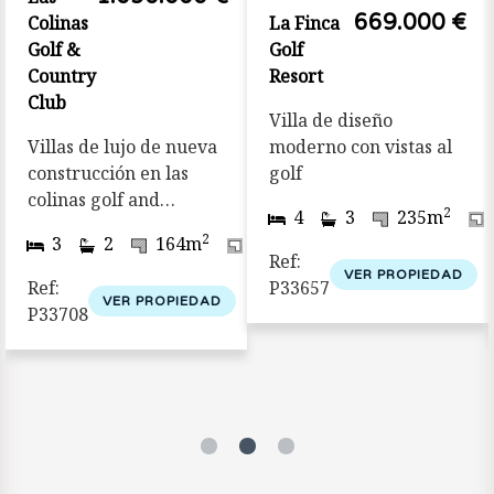
669.000 €
Colinas
La Finca
Golf &
Golf
Country
Resort
Club
Villa de diseño
Villas de lujo de nueva
moderno con vistas al
construcción en las
golf
colinas golf and
2
2
374m
4
3
235m
country club, orihuela
2
2
3
2
164m
653m
costa
Ref:
VER PROPIEDAD
Ref:
P33657
VER PROPIEDAD
P33708