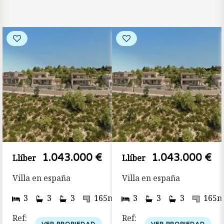
1.043.000 €
1.043.000 €
Llíber
Llíber
Villa en españa
Villa en españa
2
2
2
2
m
3
468m
3
3
165m
3
439m
3
3
165
Ref:
Ref: