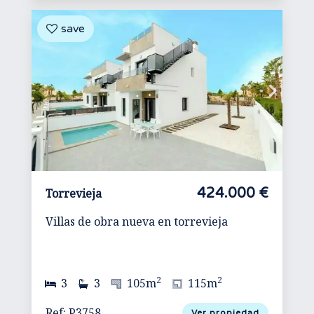
424.000 €
Torrevieja
Villas de obra nueva en torrevieja
2
2
3
3
105m
115m
Ref: P3758
Ver propiedad