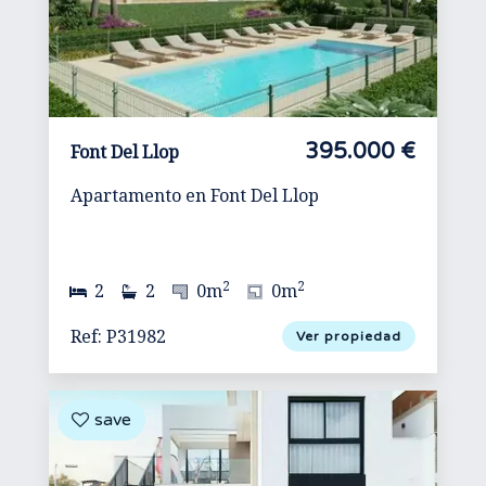
395.000 €
Font Del Llop
Apartamento en Font Del Llop
2
2
2
2
0m
0m
Ref: P31982
Ver propiedad