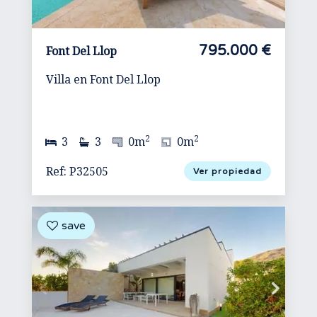
795.000 €
Font Del Llop
Villa en Font Del Llop
2
2
3
3
0m
0m
Ref: P32505
Ver propiedad