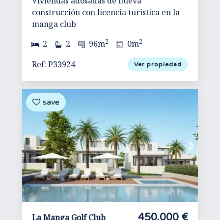
Viviendas adosadas de nueva
construcción con licencia turística en la
manga club
2
2
2
2
96m
0m
Ref: P33924
Ver propiedad
450.000 €
La Manga Golf Club