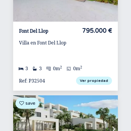
795.000 €
Font Del Llop
Villa en Font Del Llop
2
2
3
3
0m
0m
Ref: P32504
Ver propiedad