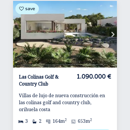
1.090.000 €
Las Colinas Golf &
Country Club
Villas de lujo de nueva construcción en
las colinas golf and country club,
orihuela costa
2
2
3
2
164m
653m