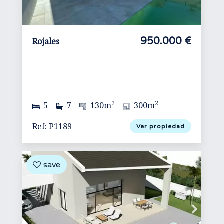
950.000 €
Rojales
2
2
5
7
130m
300m
Ref: P1189
Ver propiedad