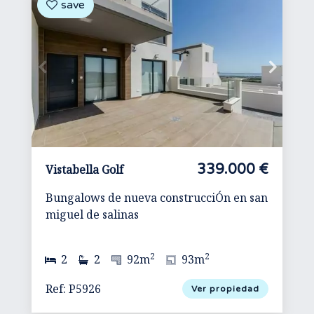
339.000 €
Vistabella Golf
Bungalows de nueva construcciÓn en san
miguel de salinas
2
2
2
2
92m
93m
Ref: P5926
Ver propiedad