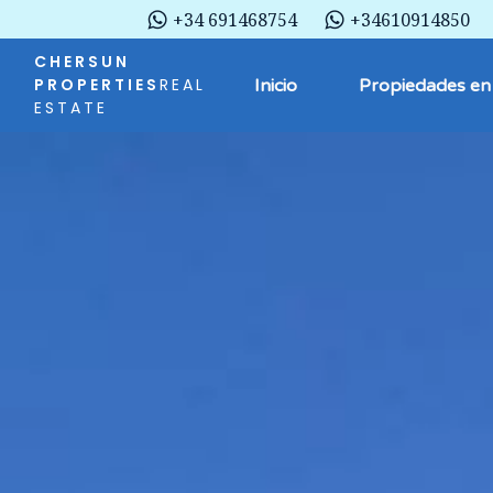
+34 691468754
+34610914850
CHERSUN
PROPERTIES
REAL
Inicio
Propiedades en
ESTATE