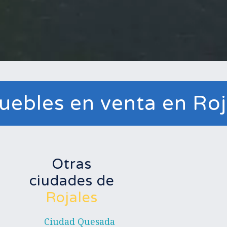
uebles en venta en Roj
Otras
ciudades de
Rojales
Ciudad Quesada