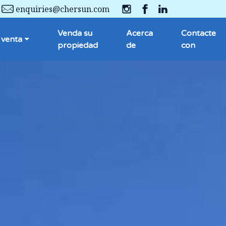
enquiries@chersun.com
Venda su
Acerca
Contacte
 venta
propiedad
de
con