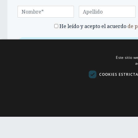
He leído y acepto el acuerdo
de p
Este sitio w
a
COOKIES ESTRICT
UBICACIONES
TOP COLECCIONES