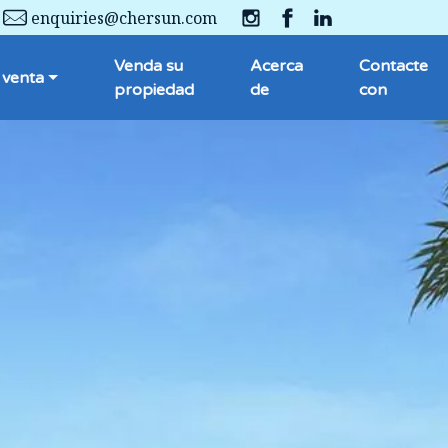
enquiries@chersun.com
Venda su
Acerca
Contacte
 venta
propiedad
de
con