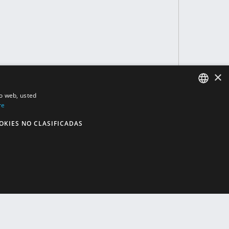
×
io web, usted
re
ENGLISH
SPANISH
OKIES NO CLASIFICADAS
ACTO