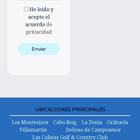
He leído y
acepto el
acuerdo
de
privacidad
UBICACIONES PRINCIPALES
Los Montesinos
Cabo Roig
La Zenia
Orihuela
Villamartin
Dehesa de Campoamor
Las Colinas Golf & Country Club