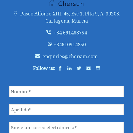
Chersun
Paseo Alfonso XIII, 45, Esc 1, Plta 9, A, 30203,
Cartagena, Murcia
+34 691468754
+34610914850
enquiries@chersun.com
Follow us: