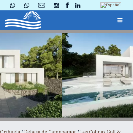
Orihuela
/
Dehesa de Campoamor
/
Las Colinas Golf &