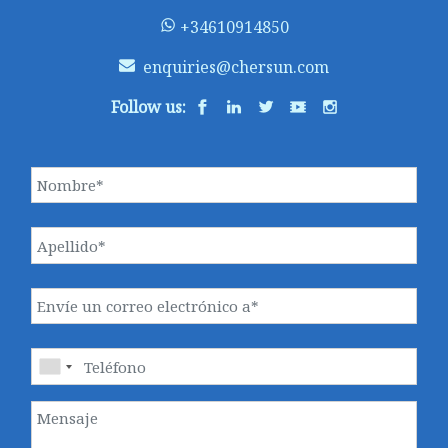
+34610914850
enquiries@chersun.com
Follow us: