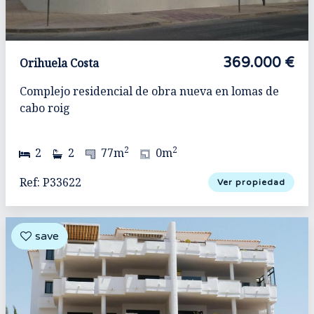
369.000 €
Orihuela Costa
Complejo residencial de obra nueva en lomas de
cabo roig
2
2
2
2
77m
0m
Ref: P33622
Ver propiedad